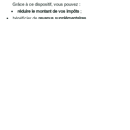
Grâce à ce dispositif, vous pouvez :
réduire le montant de vos impôts
;
bénéficier de
revenus supplémentaires
;
vous constituer un
patrimoine
en
préparation du futur.
Envoyez-nous un
message
et nous vous
répondrons
rapidement.
E-mail